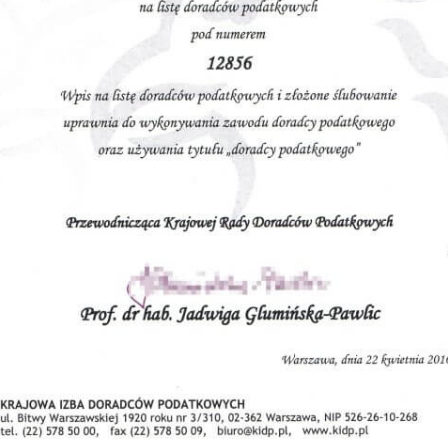
 i zaświadczeniami dokumentującymi nabyte upraw
 na zdobywanie nowych i doskonalenie posiadanych już ko
ami cenionymi w każdej branży i na każdym stanowisku.
IADCZENIE