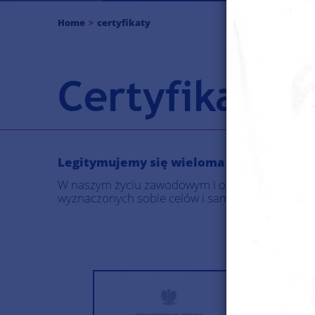
Home
certyfikaty
Certyfikaty
Legitymujemy się wieloma certyfikatami
W naszym życiu zawodowym i osobistym stawiamy
wyznaczonych sobie celów i samorozwój są cech
ZAŚW