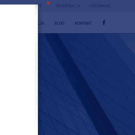
×
tel.:
+48 880 76 15 77
REJESTRACJA
LOGOWANIE
PRO BONO
CSR
BLOG
KONTAKT