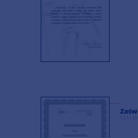
Zaśw
13.11.20