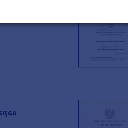
7
SIĘGA
7