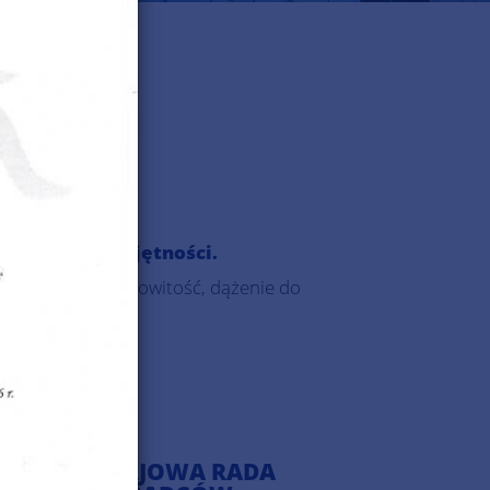
nienia i umiejętności.
mpetencji. Pracowitość, dążenie do
KRAJOWA RADA