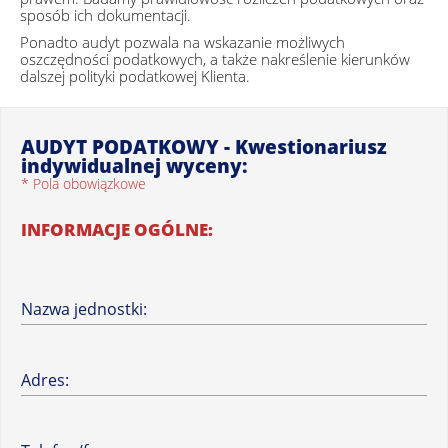
dni.
sposób ich dokumentacji.
7. Posiadam prawo do: żądania od administratora dostępu do
Ponadto audyt pozwala na wskazanie możliwych
moich danych osobowych, prawo do ich sprostowania,
oszczędności podatkowych, a także nakreślenie kierunków
usunięcia lub ograniczenia przetwarzania, prawo do
dalszej polityki podatkowej Klienta.
wniesienia sprzeciwu wobec przetwarzania, a także prawo do
przenoszenia danych.
8. Mam prawo wniesienia skargi do UODO, gdy uzasadnione
AUDYT PODATKOWY - Kwestionariusz
jest, że Pana/Pani dane osobowe przetwarzane są przez
indywidualnej wyceny:
administratora niezgodnie z ogólnym rozporządzeniem o
ochronie danych osobowych z dnia 27 kwietnia 2016 r.
* Pola obowiązkowe
INFORMACJE OGÓLNE:
Nazwa jednostki:
Adres: