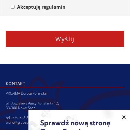
Akceptuję regulamin
KONTAKT
PROXIMA Dorota Polańska
ul. Bogusławy Agaty Konstanty 12,
33-300 Nowy Sącz
tel.kom.:+48 880 76 15 77
Sprawdź nową stronę
biuro@grupaproxima.com